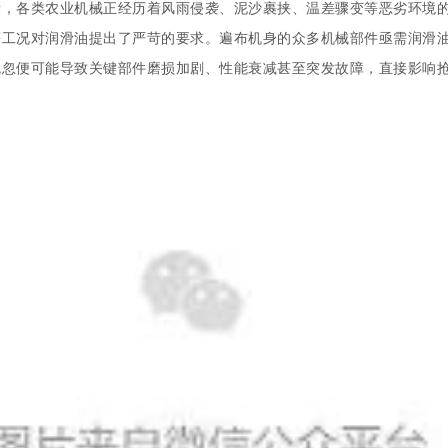
段，各类农业机械正经历着风雨侵袭、泥沙裹挟、温差骤变等恶劣环境
等工况对润滑油提出了严苛的要求。遍布机身的众多机械部件亟需润滑
疏忽便可能导致关键部件磨损加剧、性能衰减甚至突发故障，直接影响