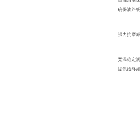
确保油路
强力抗磨
宽温稳定
提供始终