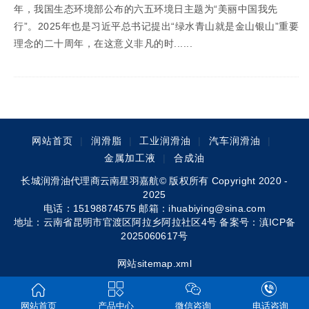
年，我国生态环境部公布的六五环境日主题为“美丽中国我先
行”。2025年也是习近平总书记提出“绿水青山就是金山银山”重要
理念的二十周年，在这意义非凡的时......
网站首页
|
润滑脂
|
工业润滑油
|
汽车润滑油
|
金属加工液
|
合成油
长城润滑油代理商云南星羽嘉航© 版权所有 Copyright 2020 -
2025
电话：15198874575 邮箱：ihuabiying@sina.com
地址：云南省昆明市官渡区阿拉乡阿拉社区4号 备案号：
滇ICP备
2025060617号
网站sitemap.xml
网站首页
产品中心
微信咨询
电话咨询