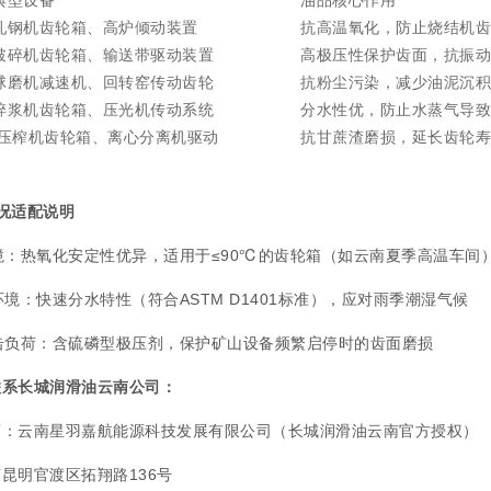
轧钢机齿轮箱、高炉倾动装置
抗高温氧化，防止烧结机齿
破碎机齿轮箱、输送带驱动装置
高极压性保护齿面，抗振动
球磨机减速机、回转窑传动齿轮
抗粉尘污染，减少油泥沉积
碎浆机齿轮箱、压光机传动系统
分水性优，防止水蒸气导致
压榨机齿轮箱、离心分离机驱动
抗甘蔗渣磨损，延长齿轮寿
况适配说明
境：热氧化安定性优异，适用于≤90℃的齿轮箱（如云南夏季高温车间
环境：快速分水特性（符合ASTM D1401标准），应对雨季潮湿气候
击负荷：含硫磷型极压剂，保护矿山设备频繁启停时的齿面磨损
联系长城润滑油云南公司：
商：云南星羽嘉航能源科技发展有限公司（长城润滑油云南官方授权）
昆明官渡区拓翔路136号