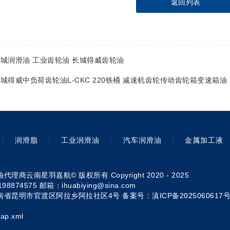
返回列表
城润滑油 工业齿轮油 长城得威齿轮油
城得威中负荷齿轮油L-CKC 220铁桶 减速机齿轮传动齿轮箱变速箱油
|
润滑脂
|
工业润滑油
|
汽车润滑油
|
金属加工液
理商云南星羽嘉航© 版权所有 Copyright 2020 - 2025
8874575 邮箱：ihuabiying@sina.com
南省昆明市官渡区阿拉乡阿拉社区4号 备案号：
滇ICP备2025060617
ap.xml