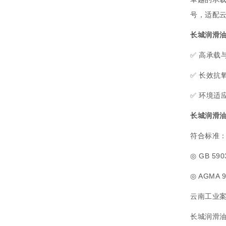
号，适配
长城润滑油
✅ 高承
✅ 长效抗
✅ 环境
长城润滑油
符合标准
◎ GB 59
◎ AGMA 
云南工业案
长城润滑油