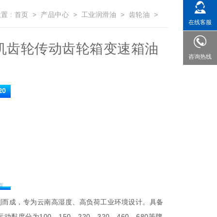
置 :
首页
>
产品中心
>
工业润滑油
>
齿轮油
>
在线客服
减速机齿轮传动齿轮箱变速箱油
咨询热线
精制而成，专为云南高湿度、高负荷工业环境设计。具备
分为100、150、220、320、460、680等牌