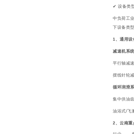
✔ 设备类
中负荷工业
下设备类
1、通用设
减速机系
平行轴减
摆线针轮
循环润滑
集中供油
油浴式/飞
2、云南
行业