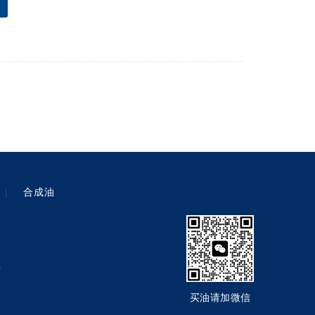
|
合成油
号
买油请加微信