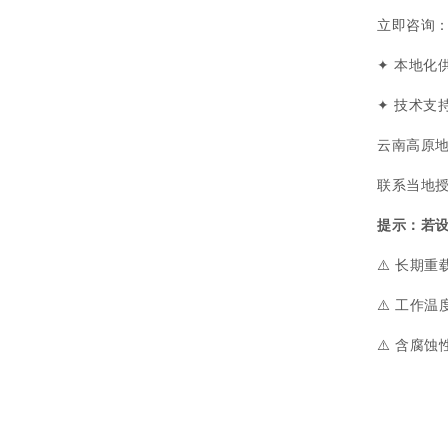
立即咨询：☎
✦ 本地化
✦ 技术支
云南高原
联系当地
提示：若设
⚠️ 长期
⚠️ 工作
⚠️ 含腐