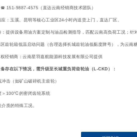
 151-9887-4575（直达云南经销商技术团队）
供应：玉溪、昆明等核心工业区24小时内送货上门，直达厂区。
持：提供设备用油方案定制与油品检测指导，匹配云南高负荷工况；针
地区齿轮箱低温启动问题（合理选择长城齿轮油低黏度牌号），为云南
授权经销商：云南星羽嘉航能源科技发展有限公司提供
备存在以下情况，需升级至长城重负荷齿轮油（L-CKD）：
重载冲击（如矿山破碎机主齿轮）
温度＞100℃的密闭齿轮系统
蚀性介质的特殊工况。