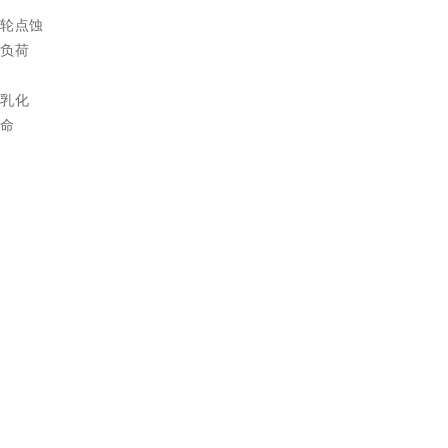
轮点蚀
负荷
乳化
命
）