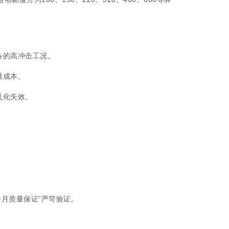
备的高冲击工况。
维成本。
乳化失效。
月质量保证”严苛验证。