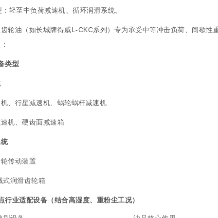
型：轻至中负荷减速机、循环润滑系统。
齿轮油（如长城牌得威L-CKC系列）专为承受中等冲击负荷、间歇
型：
备类型
统
速机、行星减速机、蜗轮蜗杆减速机
减速机、硬齿面减速箱
系统
齿轮传动装置
溅式润滑齿轮箱
重点行业适配设备（结合高湿度、重粉尘工况）
典型设备
油品核心作用