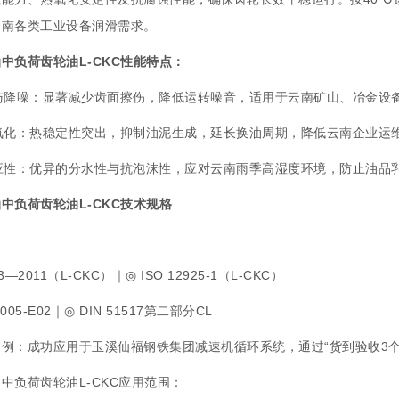
云南各类工业设备润滑需求。
中负荷齿轮油L-CKC性能特点：
载与降噪：显著减少齿面擦伤，降低运转噪音，适用于云南矿山、冶金设
氧化：热稳定性突出，抑制油泥生成，延长换油周期，降低云南企业运
适应性：优异的分水性与抗泡沫性，应对云南雨季高湿度环境，防止油品
中负荷齿轮油L-CKC
技术规格
：
03—2011（L-CKC）｜◎ ISO 12925-1（L-CKC）
9005-E02｜◎ DIN 51517第二部分CL
例：成功应用于玉溪仙福钢铁集团减速机循环系统，通过“货到验收3个
中负荷齿轮油L-CKC
应用范围：