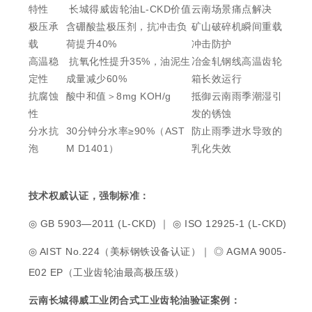
特性
长城得威齿轮油L-CKD价值
云南场景痛点解决
极压承
含硼酸盐极压剂，抗冲击负
矿山破碎机瞬间重载
载
荷提升
40%
冲击防护
高温稳
抗氧化性提升
35%
，油泥生
冶金轧钢线高温齿轮
定性
成量减少
60%
箱长效运行
抗腐蚀
酸中和值＞
8mg KOH/g
抵御云南雨季潮湿引
性
发的锈蚀
分水抗
30分钟分水率
≥90%
（
AST
防止雨季进水导致的
泡
M D1401）
乳化失效
技术权威认证，强制标准：
◎ GB 5903—2011 (L-CKD) ｜ ◎ ISO 12925-1 (L-CKD)
◎ AIST No.224（美标钢铁设备认证）｜ ◎ AGMA 9005-
E02 EP（工业齿轮油最高极压级）
云南长城得威工业闭合式工业齿轮油验证案例：