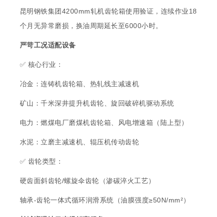
昆明钢铁集团4200mm轧机齿轮箱使用验证，连续作业18
个月无异常磨损，换油周期延长至6000小时。
严苛工况适配设备
✅ 核心行业：
冶金：连铸机齿轮箱、热轧线主减速机
矿山：千米深井提升机齿轮、旋回破碎机驱动系统
电力：燃煤电厂磨煤机齿轮箱、风电增速箱（陆上型）
水泥：立磨主减速机、辊压机传动齿轮
✅ 齿轮类型：
硬齿面斜齿轮/螺旋伞齿轮（渗碳淬火工艺）
轴承-齿轮一体式循环润滑系统（油膜强度≥50N/mm²）