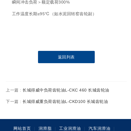
瞬间冲击负荷＞额定载荷300%
工作温度长期≥95℃（如水泥回转窑齿轮副）
返回列表
上一篇 :
长城得威中负荷齿轮油L-CKC 460 长城齿轮油
下一篇 :
长城得威重负荷齿轮油L-CKD100 长城齿轮油
网站首页
|
润滑脂
|
工业润滑油
|
汽车润滑油
|